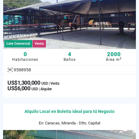
Lote Comercial
Venta
0
4
2000
2
Habitaciones
Baños
Área m
9588958
US$1,300,000
USD | Venta
US$6,000
USD | Alquiler
Alquilo Local en Boleita ideal para tú Negocio
En: Caracas, Miranda - Dtto. Capital