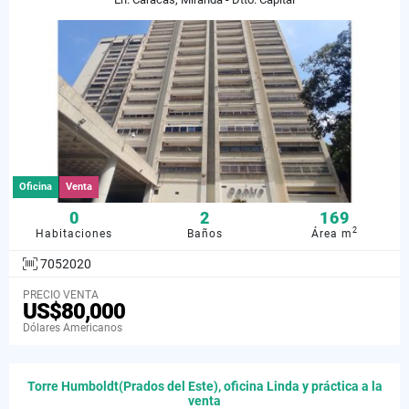
Oficina
Venta
0
2
169
2
Habitaciones
Baños
Área m
7052020
PRECIO VENTA
US$80,000
Dólares Americanos
Torre Humboldt(Prados del Este), oficina Linda y práctica a la
venta