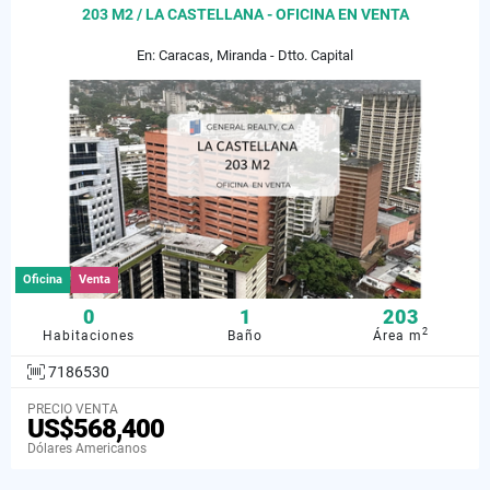
203 M2 / LA CASTELLANA - OFICINA EN VENTA
En: Caracas, Miranda - Dtto. Capital
Oficina
Venta
0
1
203
2
Habitaciones
Baño
Área m
7186530
PRECIO VENTA
US$568,400
Dólares Americanos