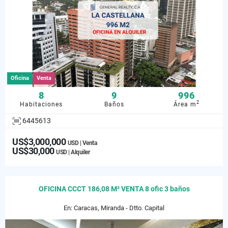
Oficina
Venta
8
9
996
2
Habitaciones
Baños
Área m
6445613
US$3,000,000
USD | Venta
US$30,000
USD | Alquiler
OFICINA CCCT 186,08 M² VENTA 8 ofic 3 baños
En: Caracas, Miranda - Dtto. Capital