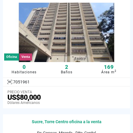
Oficina
Venta
0
2
169
2
Habitaciones
Baños
Área m
7051961
PRECIO VENTA
US$80,000
Dólares Americanos
Sucre, Torre Centro oficina a la venta
En: Caracas, Miranda - Dtto. Capital