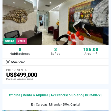
Oficina
Venta
8
3
186.08
2
Habitaciones
Baños
Área m
6547242
PRECIO VENTA
US$499,000
Dólares Americanos
Oficina | Venta o Alquiler | Av Francisco Solano | BGC-08-25
En: Caracas, Miranda - Dtto. Capital