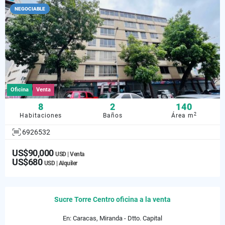
NEGOCIABLE
Oficina
Venta
8
2
140
2
Habitaciones
Baños
Área m
6926532
US$90,000
USD | Venta
US$680
USD | Alquiler
Sucre Torre Centro oficina a la venta
En: Caracas, Miranda - Dtto. Capital