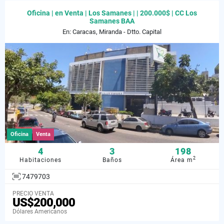
Oficina | en Venta | Los Samanes | | 200.000$ | CC Los
Samanes BAA
En: Caracas, Miranda - Dtto. Capital
Oficina
Venta
4
3
198
2
Habitaciones
Baños
Área m
7479703
PRECIO VENTA
US$200,000
Dólares Americanos