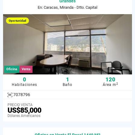
Grandes
En: Caracas, Miranda - Dtto. Capital
Oportunidad
Oficina
Venta
0
1
120
2
Habitaciones
Baño
Área m
7078796
PRECIO VENTA
US$85,000
Dólares Americanos