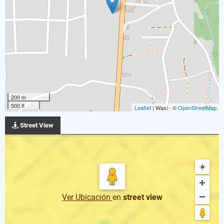
200 m
500 ft
Leaflet
| Wasi - ©
OpenStreetMap
Street View
Ver Ubicación
en
street view