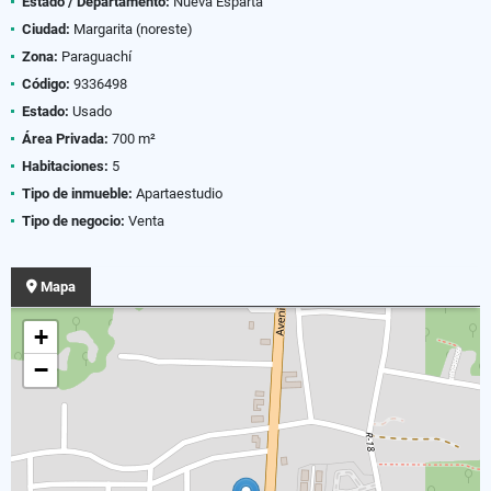
Estado / Departamento:
Nueva Esparta
Ciudad:
Margarita (noreste)
Zona:
Paraguachí
Código:
9336498
Estado:
Usado
Área Privada:
700 m²
Habitaciones:
5
Tipo de inmueble:
Apartaestudio
Tipo de negocio:
Venta
Mapa
+
−