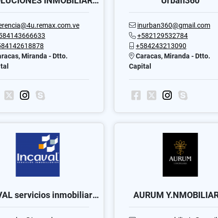
4U SOLUCIONES INMOBILIARIAS CA
Urban360
erencia@4u.remax.com.ve
inurban360@gmail.com
584143666633
+582129532784
584142618878
+584243213090
racas, Miranda - Dtto.
Caracas, Miranda - Dtto.
tal
Capital
INCAVAL servicios inmobiliarios C.A
AURUM Y.NMOBILIAR