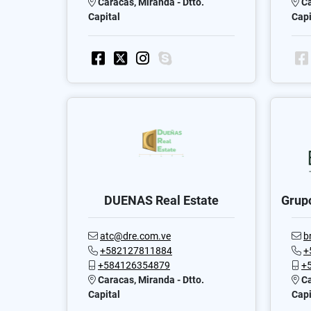
Caracas, Miranda - Dtto.
Ca
Capital
Capi
DUEÑAS Real Estate
Grup
atc@dre.com.ve
b
+582127811884
+
+584126354879
+
Caracas, Miranda - Dtto.
Ca
Capital
Capi