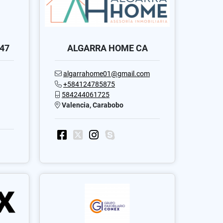
447
ALGARRA HOME CA
algarrahome01@gmail.com
+584124785875
584244061725
Valencia, Carabobo