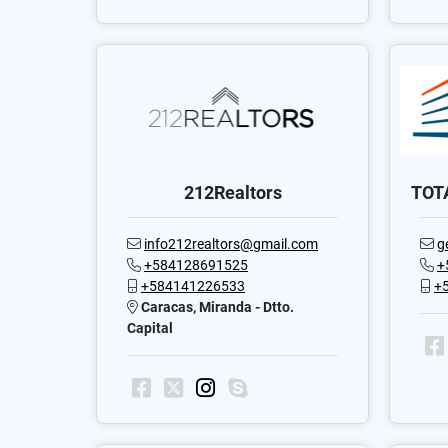
212Realtors
TOTA
info212realtors@gmail.com
g
+584128691525
+
+584141226533
+
Caracas, Miranda - Dtto.
Capital