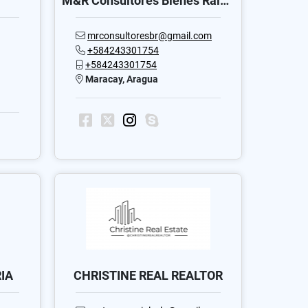
M&R Consultores Bienes Raices C.A
mrconsultoresbr@gmail.com
+584243301754
+584243301754
Maracay, Aragua
IA
CHRISTINE REAL REALTOR