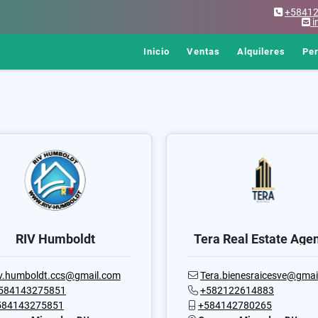
+5841
i
Inicio
Ventas
Alquileres
Pe
RIV Humboldt
Tera Real Estate Age
iv.humboldt.ccs@gmail.com
Tera.bienesraicesve@gmail.
584143275851
+582122614883
584143275851
+584142780265