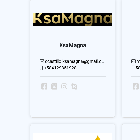
KsaMagna
dcastillo.ksamagna@gmail.com
m
+584129851928
5