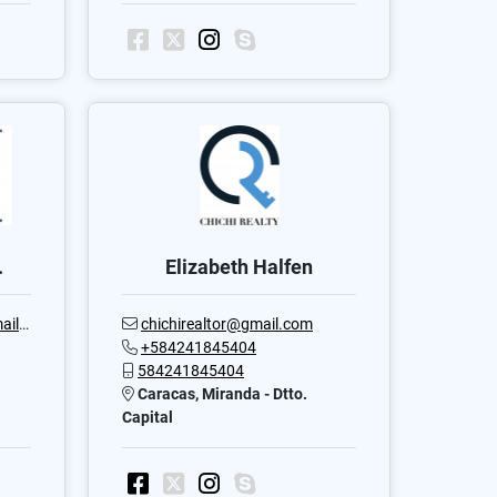
.
Elizabeth Halfen
com
chichirealtor@gmail.com
+584241845404
584241845404
Caracas, Miranda - Dtto.
Capital