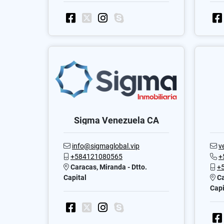
Sigma Venezuela CA
info@sigmaglobal.vip
v
+584121080565
+
Caracas, Miranda - Dtto.
+
Capital
Ca
Capi