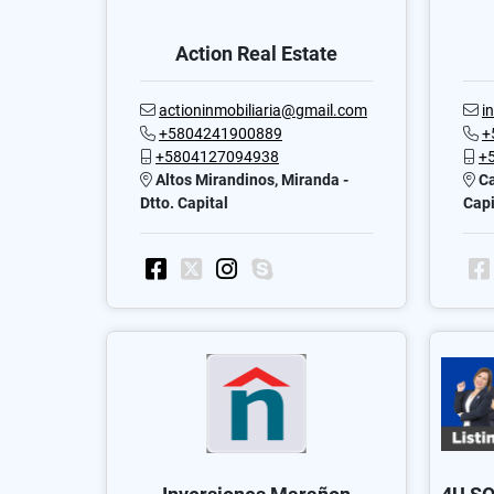
Action Real Estate
actioninmobiliaria@gmail.com
i
+5804241900889
+
+5804127094938
+
Altos Mirandinos, Miranda -
Ca
Dtto. Capital
Capi