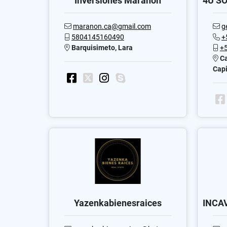
Inversiones Marañon
maranon.ca@gmail.com
g
5804145160490
+
Barquisimeto, Lara
+
Ca
Capi
Yazenkabienesraices