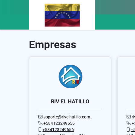
Empresas
RIV EL HATILLO
soporte@rivelhatillo.com
r
+584123249656
+
+584123249656
+