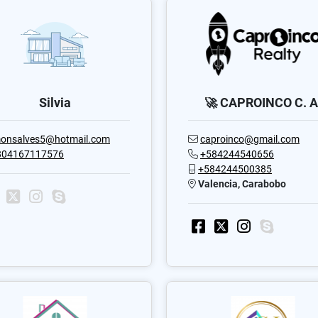
Silvia
🚀 CAPROINCO C. A
onsalves5@hotmail.com
caproinco@gmail.com
804167117576
+584244540656
+584244500385
Valencia, Carabobo