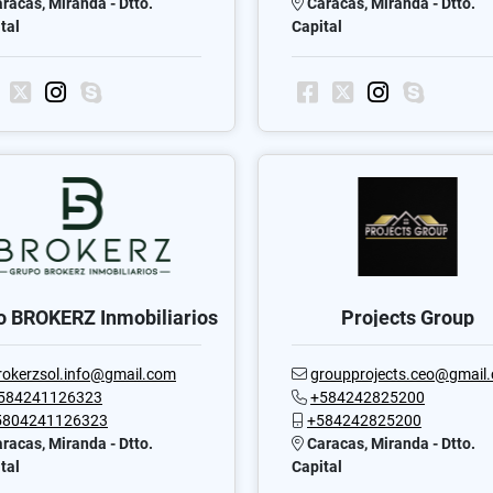
racas, Miranda - Dtto.
Caracas, Miranda - Dtto.
tal
Capital
o BROKERZ Inmobiliarios
Projects Group
rokerzsol.info@gmail.com
groupprojects.ceo@gmail
584241126323
+584242825200
5804241126323
+584242825200
racas, Miranda - Dtto.
Caracas, Miranda - Dtto.
tal
Capital