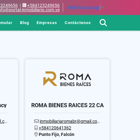
23249656
|
+584123249656
Select Language
▼
nfo@portal-inmobiliario.com.ve
rmutar
Blog
Empresas
Contáctenos
ncy
ROMA BIENES RAICES 22 CA
com
inmobiliariaromabr@gmail.com
+584120641362
Punto Fijo, Falcón