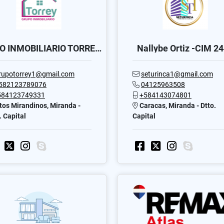
GRUPO INMOBILIARIO TORREY, C.A.
Nallybe Ortiz -CIM 2
rupotorrey1@gmail.com
seturinca1@gmail.com
582123789076
04125963508
584123749331
+584143074801
tos Mirandinos, Miranda -
Caracas, Miranda - Dtto.
. Capital
Capital