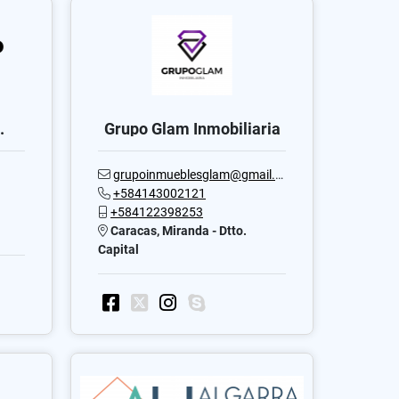
.
Grupo Glam Inmobiliaria
grupoinmueblesglam@gmail.com
+584143002121
+584122398253
Caracas, Miranda - Dtto.
Capital