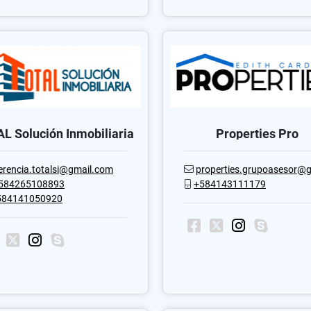
L Solución Inmobiliaria
Properties Pro
erencia.totalsi@gmail.com
properties.grupoasesor@gmail.
584265108893
+584143111179
584141050920