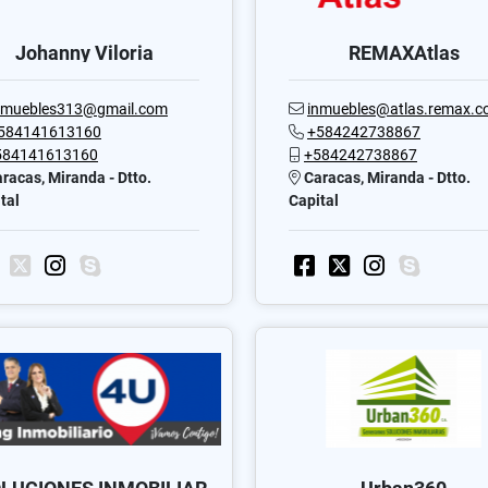
Johanny Viloria
REMAXAtlas
nmuebles313@gmail.com
inmuebles@atlas.remax.com
584141613160
+584242738867
584141613160
+584242738867
racas, Miranda - Dtto.
Caracas, Miranda - Dtto.
tal
Capital