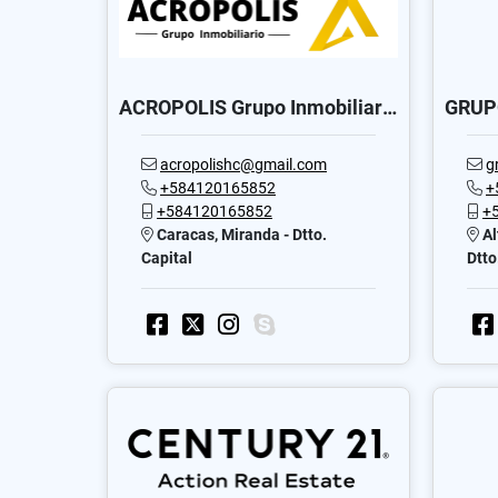
ACROPOLIS Grupo Inmobiliario
acropolishc@gmail.com
g
+584120165852
+
+584120165852
+
Caracas, Miranda - Dtto.
Al
Capital
Dtto