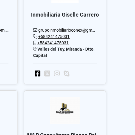
Inmobiliaria Giselle Carrero
.ve
grupoinmobiliarioconex@gmail.com
+584241475031
+584241475031
Valles del Tuy, Miranda - Dtto.
Capital