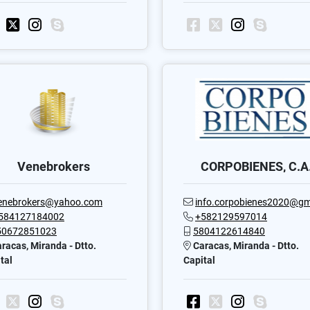
Venebrokers
CORPOBIENES, C.A
enebrokers@yahoo.com
info.corpobienes2020@gmail.
584127184002
+582129597014
50672851023
5804122614840
racas, Miranda - Dtto.
Caracas, Miranda - Dtto.
tal
Capital