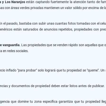
a y Los Naranjos
están captando fuertemente la atención tanto de fam
s con áreas verdes privadas mantienen un valor sólido por encima de la
n el pasado, bastaba con subir unas cuantas fotos tomadas con el celul
genéricos están saturados de anuncios repetidos, propiedades con preci
de vanguardia
. Las propiedades que se venden rápido son aquellas que o
a en redes sociales.
ecio inflado "para probar" solo logrará que tu propiedad se "queme". U
encias y documentos de propiedad deben estar listos antes de publicar. E
encia que domine tu zona específica garantiza que tu propiedad llegue