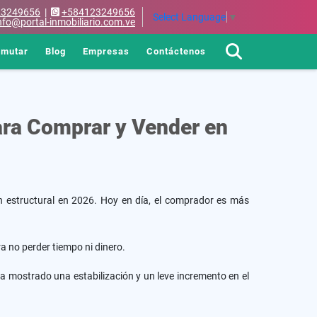
23249656
|
+584123249656
Select Language
▼
nfo@portal-inmobiliario.com.ve
rmutar
Blog
Empresas
Contáctenos
ara Comprar y Vender en
n estructural en 2026. Hoy en día, el comprador es más
a no perder tiempo ni dinero.
ha mostrado una estabilización y un leve incremento en el