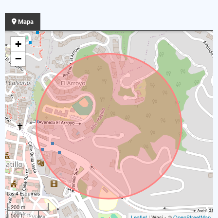
Mapa
+
−
200 m
500 ft
Leaflet
| Wasi - ©
OpenStreetMap