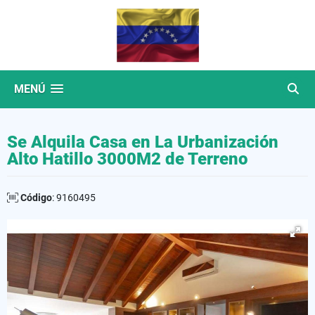
MENÚ
Se Alquila Casa en La Urbanización
Alto Hatillo 3000M2 de Terreno
Código
: 9160495