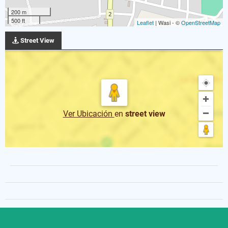
200 m
500 ft
Leaflet
| Wasi - ©
OpenStreetMap
Street View
Ver Ubicación
en
street view