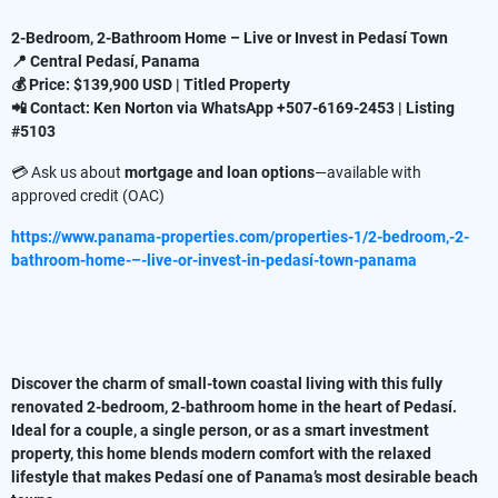
2-Bedroom, 2-Bathroom Home – Live or Invest in Pedasí Town
📍 Central Pedasí, Panama
💰 Price: $139,900 USD | Titled Property
📲 Contact: Ken Norton via WhatsApp +507-6169-2453 | Listing
#5103
💳 Ask us about
mortgage and loan options
—available with
approved credit (OAC)
https://www.panama-properties.com/properties-1/2-bedroom,-2-
bathroom-home-–-live-or-invest-in-pedasí-town-panama
Discover the charm of small-town coastal living with this fully
renovated 2-bedroom, 2-bathroom home in the heart of Pedasí.
Ideal for a couple, a single person, or as a smart investment
property, this home blends modern comfort with the relaxed
lifestyle that makes Pedasí one of Panama’s most desirable beach