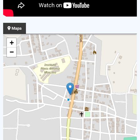
Mapa
+
−