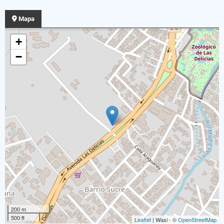
Mapa
+
−
200 m
500 ft
Leaflet
| Wasi - ©
OpenStreetMap