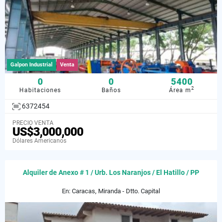
Galpon Industrial
Venta
0
0
5400
2
Habitaciones
Baños
Área m
6372454
PRECIO VENTA
US$3,000,000
Dólares Americanos
Alquiler de Anexo # 1 / Urb. Los Naranjos / El Hatillo / PP
En: Caracas, Miranda - Dtto. Capital