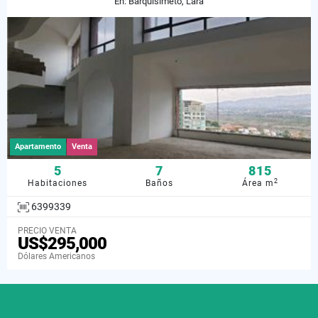
En: Barquisimeto, Lara
Apartamento
Venta
5
7
815
2
Habitaciones
Baños
Área m
6399339
PRECIO VENTA
US$295,000
Dólares Americanos