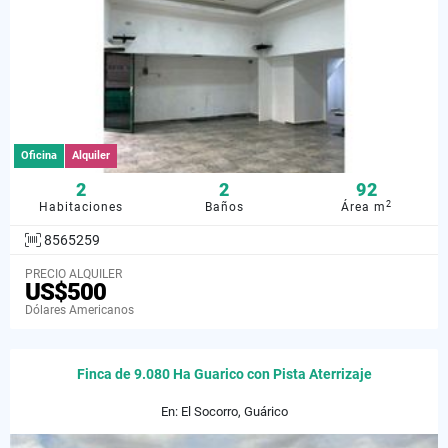
Oficina
Alquiler
2
2
92
2
Habitaciones
Baños
Área m
8565259
PRECIO ALQUILER
US$500
Dólares Americanos
Finca de 9.080 Ha Guarico con Pista Aterrizaje
En: El Socorro, Guárico