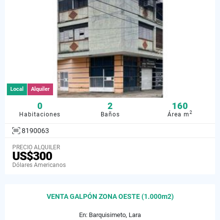
Local
Alquiler
0
2
160
2
Habitaciones
Baños
Área m
8190063
PRECIO ALQUILER
US$300
Dólares Americanos
VENTA GALPÓN ZONA OESTE (1.000m2)
En: Barquisimeto, Lara