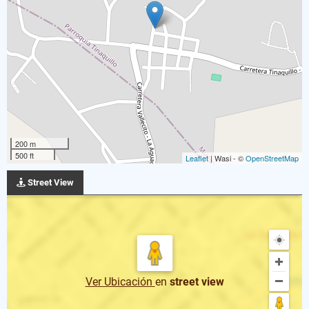
200 m
500 ft
Leaflet
| Wasi - ©
OpenStreetMap
Street View
Ver Ubicación
en
street view