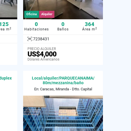
Oficina
Alquiler
125
0
0
364
2
2
rea m
Habitaciones
Baños
Área m
7238431
PRECIO ALQUILER
US$4,000
Dólares Americanos
duplex
Local/alquiler/PARQUECANAIMA/
80m/mezzanina/baño
En: Caracas, Miranda - Dtto. Capital