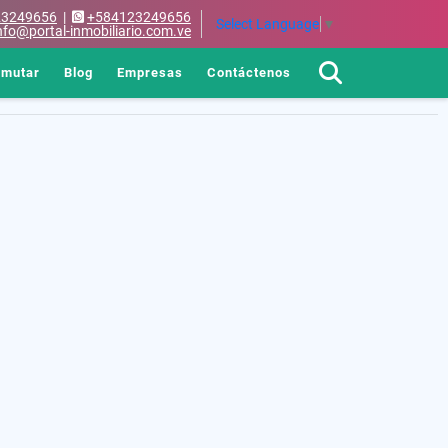
23249656
|
+584123249656
Select Language
▼
nfo@portal-inmobiliario.com.ve
rmutar
Blog
Empresas
Contáctenos