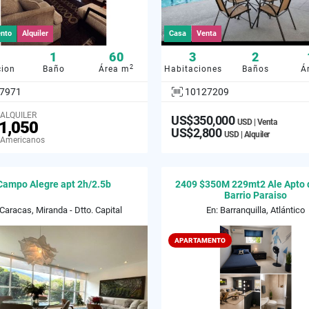
nto
Alquiler
Casa
Venta
1
60
3
2
2
cion
Baño
Área m
Habitaciones
Baños
Á
7971
10127209
 ALQUILER
US$350,000
USD | Venta
1,050
US$2,800
USD | Alquiler
 Americanos
Campo Alegre apt 2h/2.5b
2409 $350M 229mt2 Ale Apto 
Barrio Paraiso
 Caracas, Miranda - Dtto. Capital
En: Barranquilla, Atlántico
APARTAMENTO