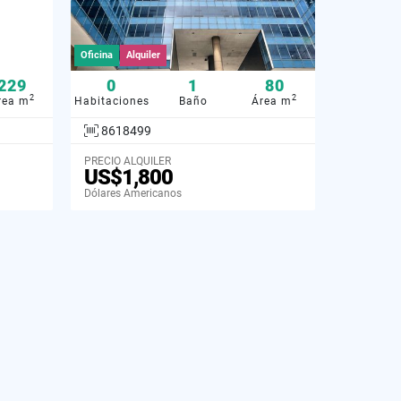
Oficina
Alquiler
229
0
1
80
2
2
rea m
Habitaciones
Baño
Área m
8618499
PRECIO ALQUILER
US$1,800
Dólares Americanos