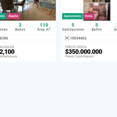
nto
Alquiler
Apartamento
Venta
2
110
5
5
2
iones
Baños
Área m
Habitaciones
Baños
Á
6286
10034402
 ALQUILER
PRECIO VENTA
2,100
$350.000.000
 Americanos
Pesos Colombianos