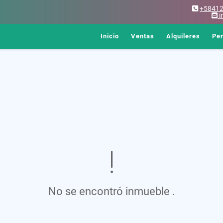
+5841
i
Inicio
Ventas
Alquileres
Pe
No se encontró inmueble .