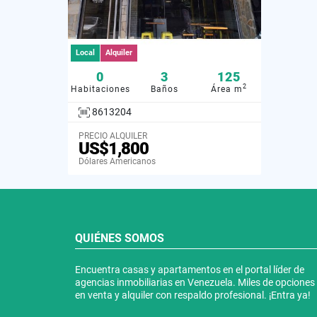
Local
Alquiler
0
3
125
2
Habitaciones
Baños
Área m
8613204
PRECIO ALQUILER
US$1,800
Dólares Americanos
QUIÉNES SOMOS
Encuentra casas y apartamentos en el portal líder de
agencias inmobiliarias en Venezuela. Miles de opciones
en venta y alquiler con respaldo profesional. ¡Entra ya!