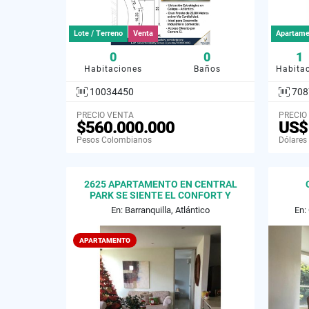
Lote / Terreno
Venta
Apartame
0
0
1
Habitaciones
Baños
Habita
10034450
708
PRECIO VENTA
PRECIO
$560.000.000
US$
Pesos Colombianos
Dólares
2625 APARTAMENTO EN CENTRAL
PARK SE SIENTE EL CONFORT Y
ELEGANCIA
En: Barranquilla, Atlántico
En:
APARTAMENTO