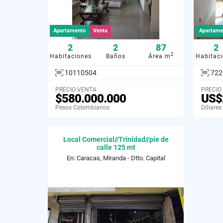
Apartamento
Venta
Apartame
2
2
87
2
2
Habitaciones
Baños
Área m
Habitac
10110504
722
PRECIO VENTA
PRECIO
$580.000.000
US$
Pesos Colombianos
Dólares
Local Comercial//Trinidad//pie de
calle 125 mt
En: Caracas, Miranda - Dtto. Capital