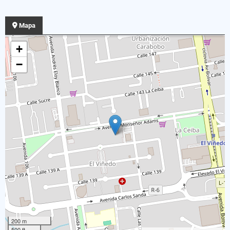
Mapa
+
−
200 m
500 ft