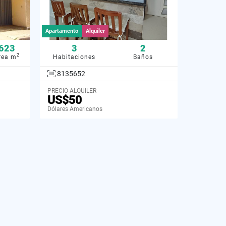
Apartamento
Alquiler
623
3
2
2
rea m
Habitaciones
Baños
8135652
PRECIO ALQUILER
US$50
Dólares Americanos