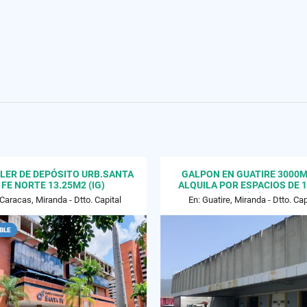
LER DE DEPÓSITO URB.SANTA
GALPON EN GUATIRE 3000M
FE NORTE 13.25M2 (IG)
ALQUILA POR ESPACIOS DE 1
(IG)
 Caracas, Miranda - Dtto. Capital
En: Guatire, Miranda - Dtto. Cap
BLE