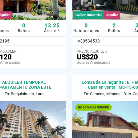
lquiler
Galpon Industrial
Alquiler
0
13.25
0
2
2
iones
Baños
Área m
Habitaciones
Baños
Á
2195
8534538
 ALQUILER
PRECIO ALQUILER
120
US$20
 Americanos
Dólares Americanos
ALQUILER TEMPORAL
Lomas de La lagunita | El Hati
PARTAMENTO ZONA ESTE
Casa en venta | MC-15-0
En: Barquisimeto, Lara
En: Caracas, Miranda - Dtto. Cap
NO LO VAN A VENDER