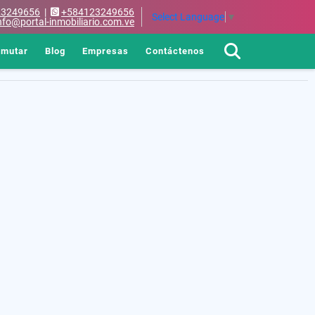
23249656
|
+584123249656
Select Language
▼
nfo@portal-inmobiliario.com.ve
rmutar
Blog
Empresas
Contáctenos