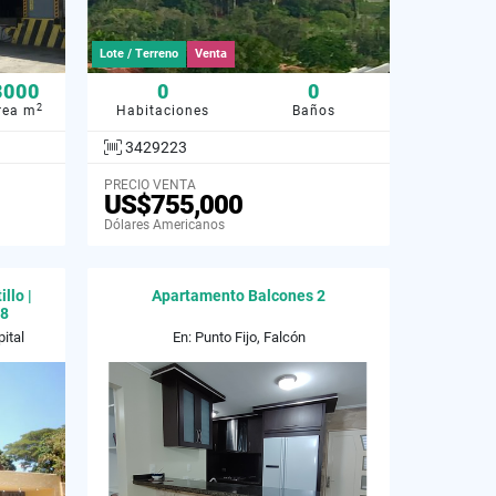
Lote / Terreno
Venta
3000
0
0
2
rea m
Habitaciones
Baños
3429223
PRECIO VENTA
US$755,000
Dólares Americanos
llo |
Apartamento Balcones 2
08
ital
En: Punto Fijo, Falcón