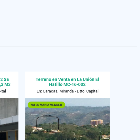
2 SE
Terreno en Venta en La Unión El
,3 M3
Hatillo MC-16-002
ital
En: Caracas, Miranda - Dtto. Capital
NO LO VAN A VENDER