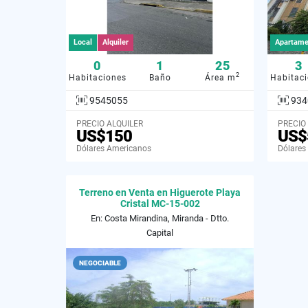
Local
Alquiler
Apartame
0
1
25
3
2
Habitaciones
Baño
Área m
Habitac
9545055
934
PRECIO ALQUILER
PRECIO
US$150
US$
Dólares Americanos
Dólares
Terreno en Venta en Higuerote Playa
Cristal MC-15-002
En: Costa Mirandina, Miranda - Dtto.
Capital
NEGOCIABLE