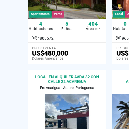
Apartamento
Venta
Local
A
4
5
404
0
2
Habitaciones
Baños
Área m
Habitac
4808572
966
PRECIO VENTA
PRECIO
US$480,000
US$
Dólares Americanos
Dólares
LOCAL EN ALQUILER AVDA 32 CON
CALLE 22 ACARIGUA
A
En: Acarigua - Araure, Portuguesa