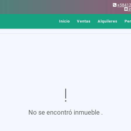
+5841
i
Inicio
Ventas
Alquileres
Pe
No se encontró inmueble .