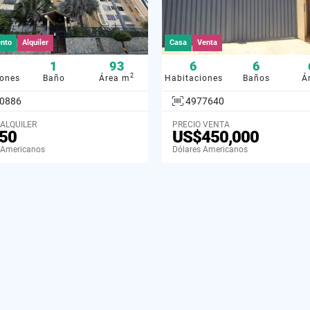
nto
Alquiler
Casa
Venta
1
93
6
6
2
iones
Baño
Área m
Habitaciones
Baños
Á
0886
4977640
 ALQUILER
PRECIO VENTA
50
US$450,000
 Americanos
Dólares Americanos