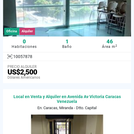
Oficina
Alquiler
0
1
46
2
Habitaciones
Baño
Área m
10057878
PRECIO ALQUILER
US$2,500
Dólares Americanos
Local en Venta y Alquiler en Avenida Av Victoria Caracas
Venezuela
En: Caracas, Miranda - Dtto. Capital