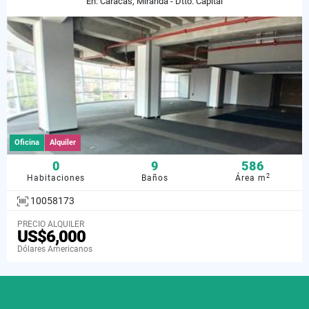
En: Caracas, Miranda - Dtto. Capital
Oficina
Alquiler
0
9
586
2
Habitaciones
Baños
Área m
10058173
PRECIO ALQUILER
US$6,000
Dólares Americanos