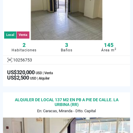
Local
Venta
2
3
145
2
Habitaciones
Baños
Área m
10256753
US$320,000
USD | Venta
US$2,500
USD | Alquiler
ALQUILER DE LOCAL 137 M2 EN PB A PIE DE CALLE. LA
URBINA (RR)
En: Caracas, Miranda - Dtto. Capital