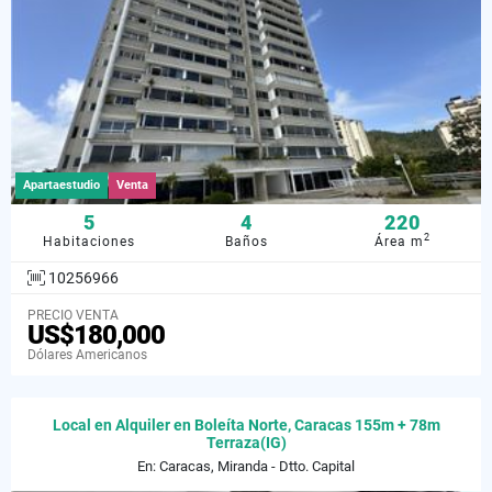
Apartaestudio
Venta
5
4
220
2
Habitaciones
Baños
Área m
10256966
PRECIO VENTA
US$180,000
Dólares Americanos
Local en Alquiler en Boleíta Norte, Caracas 155m + 78m
Terraza(IG)
En: Caracas, Miranda - Dtto. Capital