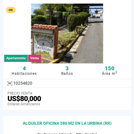
OR
Apartamento
Venta
4
3
150
2
Habitaciones
Baños
Área m
10254820
PRECIO VENTA
US$80,000
Dólares Americanos
ALQUILER OFICINA 586 M2 EN LA URBINA (RR)