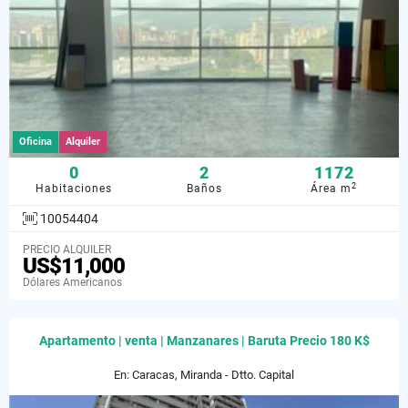
Oficina
Alquiler
0
2
1172
2
Habitaciones
Baños
Área m
10054404
PRECIO ALQUILER
US$11,000
Dólares Americanos
Apartamento | venta | Manzanares | Baruta Precio 180 K$
En: Caracas, Miranda - Dtto. Capital