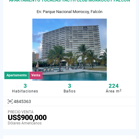
APARTAMENTO TUCACAS YACTH CLUB MORROCOY FALCON
En: Parque Nacional Morrocoy, Falcón
Apartamento
Venta
3
3
224
2
Habitaciones
Baños
Área m
4845363
PRECIO VENTA
US$900,000
Dólares Americanos