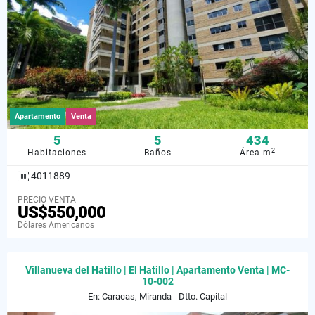
Apartamento
Venta
5
5
434
2
Habitaciones
Baños
Área m
4011889
PRECIO VENTA
US$550,000
Dólares Americanos
Villanueva del Hatillo | El Hatillo | Apartamento Venta | MC-
10-002
En: Caracas, Miranda - Dtto. Capital