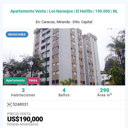
Apartamento Venta | Los Naranjos | El Hatillo | 190.000 | NL
En: Caracas, Miranda - Dtto. Capital
NEGOCIABLE
Apartamento
Venta
3
4
290
2
Habitaciones
Baños
Área m
5248031
PRECIO VENTA
US$190,000
Dólares Americanos