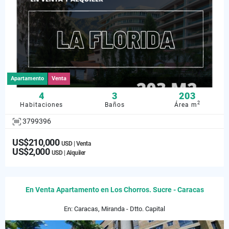
Apartamento
Venta
4
3
203
2
Habitaciones
Baños
Área m
3799396
US$210,000
USD | Venta
US$2,000
USD | Alquiler
En Venta Apartamento en Los Chorros. Sucre - Caracas
En: Caracas, Miranda - Dtto. Capital