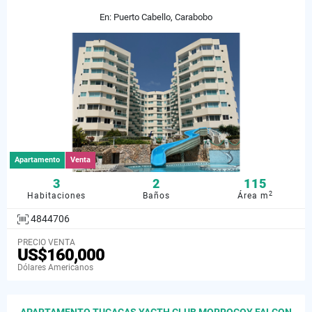
En: Puerto Cabello, Carabobo
Apartamento
Venta
3
2
115
2
Habitaciones
Baños
Área m
4844706
PRECIO VENTA
US$160,000
Dólares Americanos