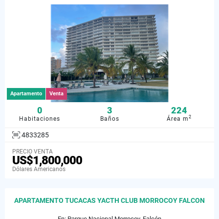
Apartamento
Venta
0
3
224
2
Habitaciones
Baños
Área m
4833285
PRECIO VENTA
US$1,800,000
Dólares Americanos
APARTAMENTO TUCACAS YACTH CLUB MORROCOY FALCON
En: Parque Nacional Morrocoy, Falcón