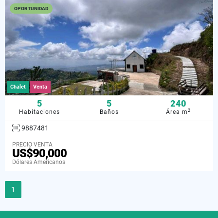
OPORTUNIDAD
Chalet
Venta
5
5
240
2
Habitaciones
Baños
Área m
9887481
PRECIO VENTA
US$90,000
Dólares Americanos
1