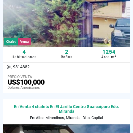
Chalet
Venta
4
2
1254
2
Habitaciones
Baños
Área m
9314882
PRECIO VENTA
US$100,000
Dólares Americanos
En Venta 4 chalets En El Jarillo Centro Guaicaipuro Edo.
Miranda
En: Altos Mirandinos, Miranda - Dtto. Capital