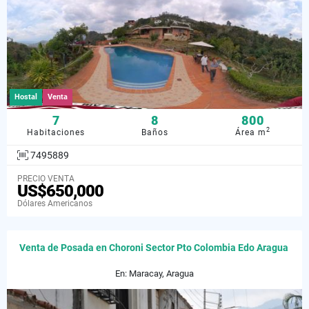
Hostal
Venta
7
8
800
2
Habitaciones
Baños
Área m
7495889
PRECIO VENTA
US$650,000
Dólares Americanos
Venta de Posada en Choroni Sector Pto Colombia Edo Aragua
En: Maracay, Aragua