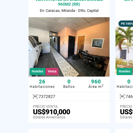
960M2 (RR)
En: Caracas, Miranda - Dtto. Capital
PE 100%
Hoteles
Venta
Hoteles
26
0
960
0
2
Habitaciones
Baños
Área m
Habitac
7372827
746
PRECIO VENTA
PRECIO
US$910,000
US$
Dólares Americanos
Dólares