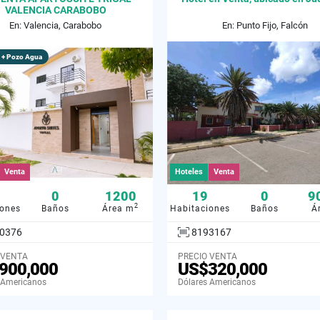
VALENCIA CARABOBO
En: Valencia, Carabobo
En: Punto Fijo, Falcón
 + Pozo Agua
Venta
Hoteles
Venta
0
1200
19
0
9
2
iones
Baños
Área m
Habitaciones
Baños
Á
0376
8193167
 VENTA
PRECIO VENTA
900,000
US$320,000
 Americanos
Dólares Americanos