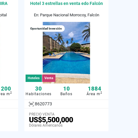
MIRA
Hotel 3 estrellas en venta edo Falcón
ital
En: Parque Nacional Morrocoy, Falcón
Oportunidad Inversión
Hoteles
Venta
1200
30
10
1884
2
2
rea m
Habitaciones
Baños
Área m
8620773
PRECIO VENTA
US$5,500,000
Dólares Americanos