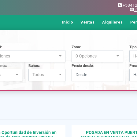
+5841
i
Inicio
Ventas
Alquileres
Pe
d:
Zona:
Tipo
iones
0 Opciones
H
ones:
Baños:
Precio desde:
Prec
s
Todos
 Oportunidad de Inversión en
POSADA EN VENTA PUER