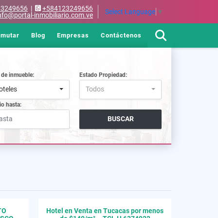
23249656
|
+584123249656
Select Language
▼
nfo@portal-inmobiliario.com.ve
rmutar
Blog
Empresas
Contáctenos
 de inmueble:
Estado Propiedad:
oteles
Todos
io hasta:
BUSCAR
TO
Hotel en Venta en Tucacas por menos