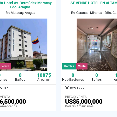
ta Hotel Av. Bermúdez Maracay
SE VENDE HOTEL EN ALTA
Edo. Aragua
En: Maracay, Aragua
En: Caracas, Miranda - Dtto. Cap
Venta
Hoteles
Venta
0
0
10875
0
0
2
iones
Baños
Área m
Habitaciones
Baños
Á
5137
8591777
 VENTA
PRECIO VENTA
6,500,000
US$5,000,000
 Americanos
Dólares Americanos