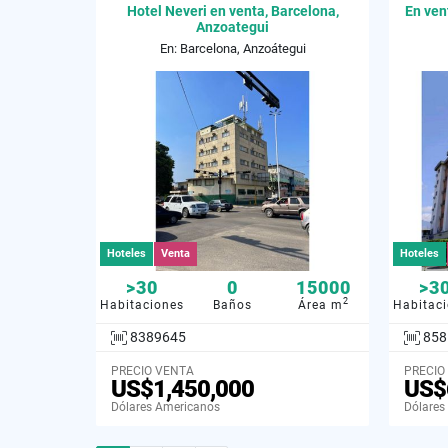
Hotel Neveri en venta, Barcelona,
En ven
Anzoategui
En: Barcelona, Anzoátegui
Hoteles
Venta
Hoteles
>30
0
15000
>3
2
Habitaciones
Baños
Área m
Habitac
8389645
858
PRECIO VENTA
PRECIO
US$1,450,000
US$
Dólares Americanos
Dólares