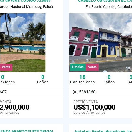
ca de Aroa CODIGO 728687
CABELLO UBICADA EN EL C
HISTÓRICO
Parque Nacional Morrocoy, Falcón
En: Puerto Cabello, Carabob
Venta
Hoteles
Venta
0
0
18
0
taciones
Baños
Habitaciones
Baños
Á
687
5381860
 VENTA
PRECIO VENTA
2,900,000
US$1,100,000
 Americanos
Dólares Americanos
VENTA APARTOSUITE TRIGAL
Hotel en Venta, ubicado en Ju