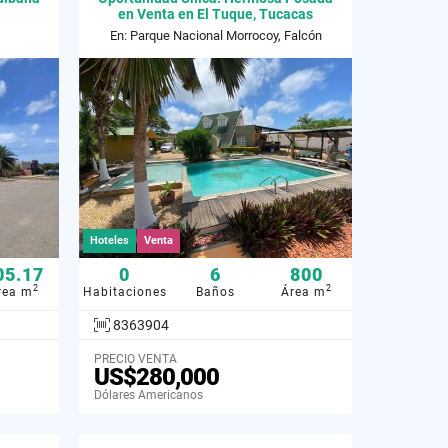
en Venta en El Tuque, Tucacas
En: Parque Nacional Morrocoy, Falcón
Hoteles
Venta
05.17
0
6
800
2
2
rea m
Habitaciones
Baños
Área m
8363904
PRECIO VENTA
US$280,000
Dólares Americanos