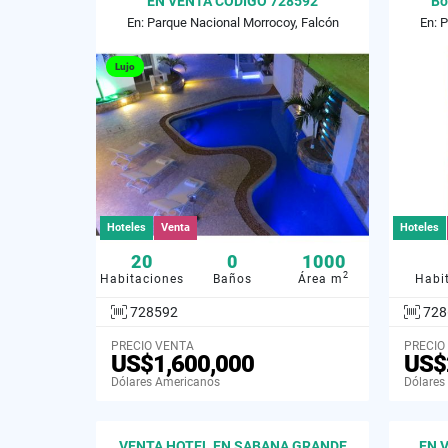
EN VENTA CODIGO 728592
Bo
En: Parque Nacional Morrocoy, Falcón
En: 
Lujo
Hoteles
Venta
Hoteles
20
0
1000
2
Habitaciones
Baños
Área m
Habi
728592
728
PRECIO VENTA
PRECIO
US$1,600,000
US$
Dólares Americanos
Dólares
VENTA HOTEL EN SABANA GRANDE
EN 