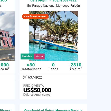
ASCO
de $140/m² – TCL H 6374922
o
En: Parque Nacional Morrocoy, Falcón
Con financiamiento
Hoteles
Venta
2000
>30
0
2810
2
2
rea m
Habitaciones
Baños
Área m
6374922
PRECIO VENTA
US$50,000
Dólares Americanos
dibana
Oportunidad Única: Hermosa Posada