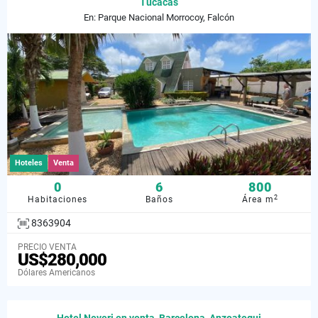
Tucacas
En: Parque Nacional Morrocoy, Falcón
Hoteles
Venta
0
6
800
2
Habitaciones
Baños
Área m
8363904
PRECIO VENTA
US$280,000
Dólares Americanos