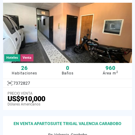
Hoteles
Venta
26
0
960
2
Habitaciones
Baños
Área m
7372827
PRECIO VENTA
US$910,000
Dólares Americanos
EN VENTA APARTOSUITE TRIGAL VALENCIA CARABOBO
En: Valencia, Carabobo