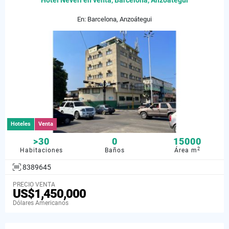
Hotel Neveri en venta, Barcelona, Anzoategui
En: Barcelona, Anzoátegui
Hoteles
Venta
>30
0
15000
2
Habitaciones
Baños
Área m
8389645
PRECIO VENTA
US$1,450,000
Dólares Americanos