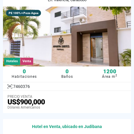
PE 100% + Pozo Agua
Hoteles
Venta
0
0
1200
2
Habitaciones
Baños
Área m
7460376
PRECIO VENTA
US$900,000
Dólares Americanos
Hotel en Venta, ubicado en Judibana