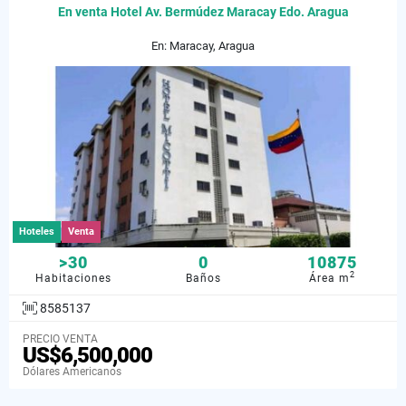
En venta Hotel Av. Bermúdez Maracay Edo. Aragua
En: Maracay, Aragua
Hoteles
Venta
>30
0
10875
2
Habitaciones
Baños
Área m
8585137
PRECIO VENTA
US$6,500,000
Dólares Americanos