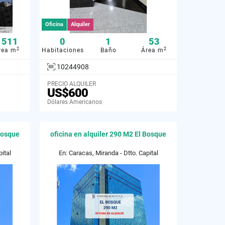
Oficina
Alquiler
1511
0
1
53
2
2
rea m
Habitaciones
Baño
Área m
10244908
PRECIO ALQUILER
US$600
Dólares Americanos
 Bosque
oficina en alquiler 290 M2 El Bosque
ital
En: Caracas, Miranda - Dtto. Capital