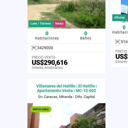
Oficina
Lote / Terreno
Venta
0
0
0
Habitac
Habitaciones
Baños
916
3429000
PRECIO
US$
PRECIO VENTA
US$290,616
Dólares
Dólares Americanos
Villanueva del Hatillo | El Hatillo |
Apartamento Venta | MC-10-002
En: Caracas, Miranda - Dtto. Capital
IMPECABLE