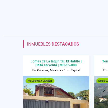
INMUEBLES
DESTACADOS
Lomas de La lagunita | El Hatillo |
Ter
Casa en venta | MC-15-008
En: Caracas, Miranda - Dtto. Capital
En:
NO LO VAN A VENDER
NO LO V