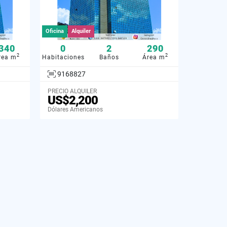
Oficina
Alquiler
340
0
2
290
2
2
rea m
Habitaciones
Baños
Área m
9168827
PRECIO ALQUILER
US$2,200
Dólares Americanos