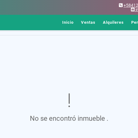
+5841
i
Inicio
Ventas
Alquileres
Pe
No se encontró inmueble .