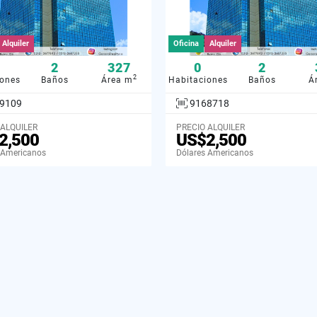
Alquiler
Oficina
Alquiler
2
327
0
2
2
iones
Baños
Área m
Habitaciones
Baños
Á
9109
9168718
 ALQUILER
PRECIO ALQUILER
2,500
US$2,500
 Americanos
Dólares Americanos