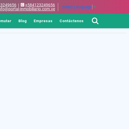
23249656
|
+584123249656
Select Language
▼
nfo@portal-inmobiliario.com.ve
rmutar
Blog
Empresas
Contáctenos