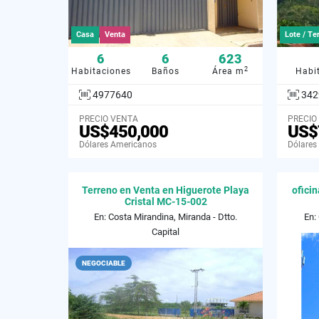
Casa
Venta
Lote / Te
6
6
623
2
Habitaciones
Baños
Área m
Habi
4977640
342
PRECIO VENTA
PRECIO
US$450,000
US$
Dólares Americanos
Dólares
Terreno en Venta en Higuerote Playa
ofici
Cristal MC-15-002
En: Costa Mirandina, Miranda - Dtto.
En:
Capital
NEGOCIABLE