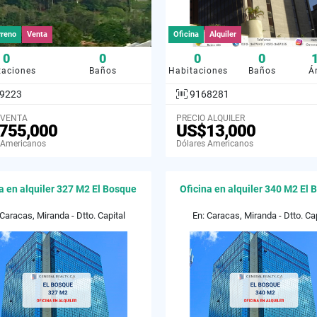
rreno
Venta
Oficina
Alquiler
0
0
0
0
taciones
Baños
Habitaciones
Baños
Á
9223
9168281
 VENTA
PRECIO ALQUILER
755,000
US$13,000
 Americanos
Dólares Americanos
na en alquiler 327 M2 El Bosque
Oficina en alquiler 340 M2 El
 Caracas, Miranda - Dtto. Capital
En: Caracas, Miranda - Dtto. Cap