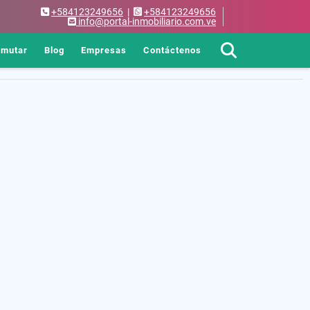
+584123249656
|
+584123249656
info@portal-inmobiliario.com.ve
rmutar
Blog
Empresas
Contáctenos