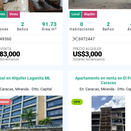
nto
Venta
Local
Alquiler
2
91.73
0
2
2
iones
Baños
Área m
Habitaciones
Baños
Á
49360
6972447
 VENTA
PRECIO ALQUILER
83,000
US$3,000
 Americanos
Dólares Americanos
cal en Alquiler Lagunita ML
Apartamento en venta en El P
Caracas
 Caracas, Miranda - Dtto. Capital
En: Caracas, Miranda - Dtto. Cap
NIDAD
OPR