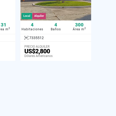
Local
Alquiler
31
4
4
300
2
2
rea m
Habitaciones
Baños
Área m
7335512
PRECIO ALQUILER
US$2,800
Dólares Americanos