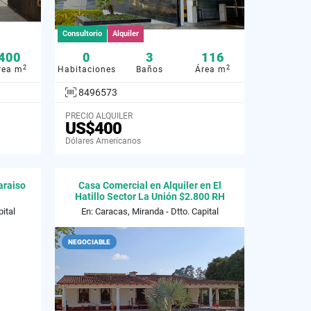
Consultorio
Alquiler
400
0
3
116
2
2
rea m
Habitaciones
Baños
Área m
8496573
PRECIO ALQUILER
US$400
Dólares Americanos
araiso
Casa Comercial en Alquiler en El
Hatillo Sector La Unión $2.800 RH
ital
En: Caracas, Miranda - Dtto. Capital
NEGOCIABLE