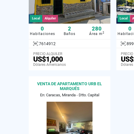
Local
Alquiler
Local
A
0
2
280
0
2
Habitaciones
Baños
Área m
Habitac
7614912
899
PRECIO ALQUILER
PRECIO
US$1,000
US$
Dólares Americanos
Dólares
VENTA DE APARTAMENTO URB EL
MARQUÉS
En: Caracas, Miranda - Dtto. Capital