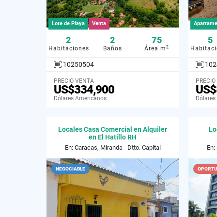
Lote de Playa
Venta
Apartame
2
2
75
5
2
Habitaciones
Baños
Área m
Habitac
10250504
102
PRECIO VENTA
PRECIO
US$334,900
US$
Dólares Americanos
Dólares
Locales Casa Comercial en Alquiler
Lo
en El Hatillo RH
En: Caracas, Miranda - Dtto. Capital
En:
NEGOCIABLE
OPORTU