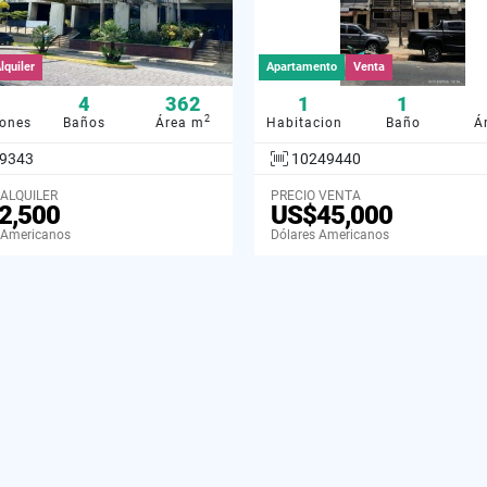
lquiler
Apartamento
Venta
4
362
1
1
2
iones
Baños
Área m
Habitacion
Baño
Á
9343
10249440
 ALQUILER
PRECIO VENTA
2,500
US$45,000
 Americanos
Dólares Americanos