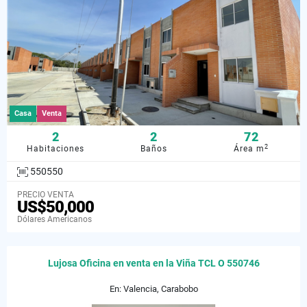
Casa
Venta
2
2
72
2
Habitaciones
Baños
Área m
550550
PRECIO VENTA
US$50,000
Dólares Americanos
Lujosa Oficina en venta en la Viña TCL O 550746
En: Valencia, Carabobo