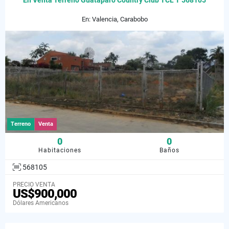
En Venta Terreno Guataparo Country Club TCL T 568105
En: Valencia, Carabobo
Terreno
Venta
0
0
Habitaciones
Baños
568105
PRECIO VENTA
US$900,000
Dólares Americanos