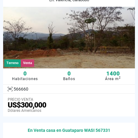
Terreno
Venta
0
0
1400
2
Habitaciones
Baños
Área m
566660
PRECIO VENTA
US$300,000
Dólares Americanos
En Venta casa en Guataparo WASI 567331